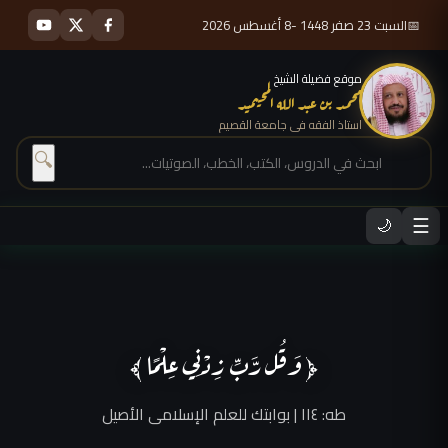
📅
السبت 23 صفر 1448 -8 أغسطس 2026
موقع فضيلة الشيخ
محمد بن عبد الله المحيميد
استاذ الفقه فى جامعة القصيم
🔍
☰
🌙
﴿ وَقُل رَّبِّ زِدْنِي عِلْمًا ﴾
طه: ١١٤ | بوابتك للعلم الإسلامى الأصيل