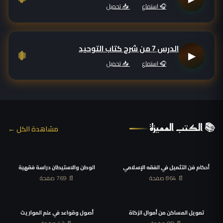
🎧 استماع
📥 تحميل
الدرس 7 من شرح كتاب التوحيد
▶
🎧 استماع
📥 تحميل
📚 الكتب المميزة
مشاهدة الكل ←
أحكام فن التثميل في الفقه الإسلامي
الوطن والاستيطان دراسة فقهية
📄 864 صفحة
📄 769 صفحة
تمويل المساكن من أموال الزكاة
أصول وقواعد في علم المواريث