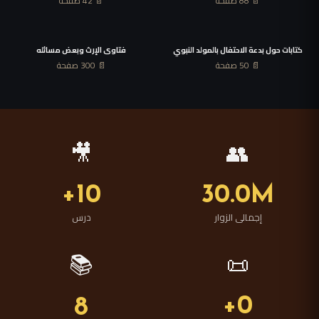
📄 88 صفحة
📄 42 صفحة
كتابات حول بدعة الاحتفال بالمولد النبوي
فتاوى الإرث وبعض مسائله
📄 50 صفحة
📄 300 صفحة
🎥
👥
10+
30.0M
إجمالى الزوار
درس
📚
📜
0+
8